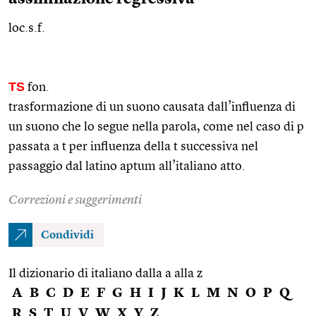
loc.s.f.
TS
fon.
trasformazione di un suono causata dall’influenza di
un suono che lo segue nella parola, come nel caso di p
passata a t per influenza della t successiva nel
passaggio dal latino aptum all’italiano atto.
Correzioni e suggerimenti
Condividi
Il dizionario di italiano dalla a alla z
A
B
C
D
E
F
G
H
I
J
K
L
M
N
O
P
Q
R
S
T
U
V
W
X
Y
Z