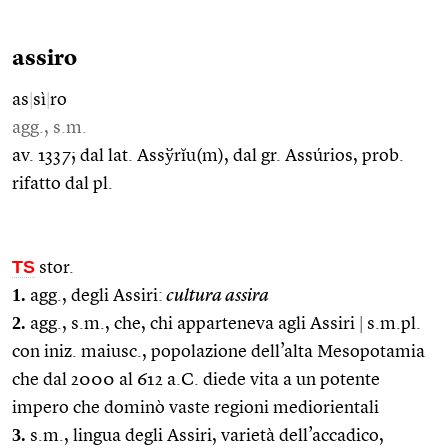
assiro
as
|
sì
|
ro
agg., s.m.
av. 1337; dal lat. Assўrĭu(m), dal gr. Assúrios, prob.
rifatto dal pl.
TS
stor.
1.
agg., degli Assiri:
cultura assira
2.
agg., s.m., che, chi apparteneva agli Assiri
|
s.m.pl.
con iniz. maiusc., popolazione dell’alta Mesopotamia
che dal 2000 al 612 a.C. diede vita a un potente
impero che dominò vaste regioni mediorientali
3.
s.m., lingua degli Assiri, varietà dell’accadico,