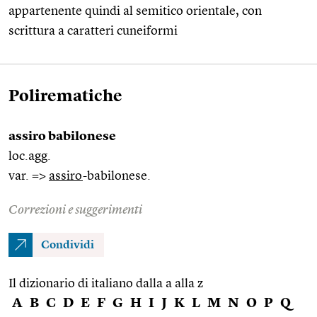
appartenente quindi al semitico orientale, con
scrittura a caratteri cuneiformi
Polirematiche
assiro babilonese
loc.agg.
var. =>
assiro
-babilonese.
Correzioni e suggerimenti
Condividi
Il dizionario di italiano dalla a alla z
A
B
C
D
E
F
G
H
I
J
K
L
M
N
O
P
Q