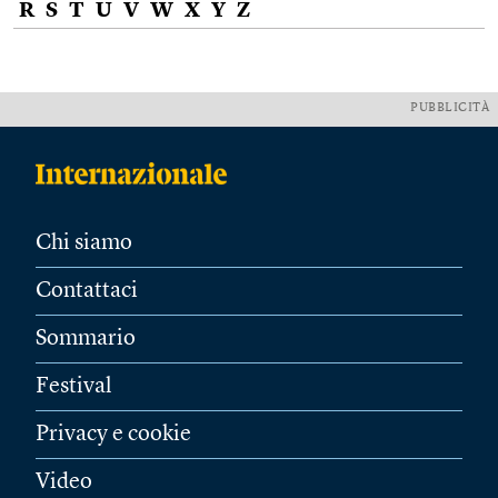
R
S
T
U
V
W
X
Y
Z
PUBBLICITÀ
Chi siamo
Contattaci
Sommario
Festival
Privacy e cookie
Video