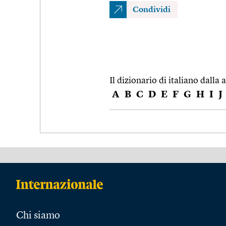
Condividi
Il dizionario di italiano dalla a
A
B
C
D
E
F
G
H
I
J
Chi siamo