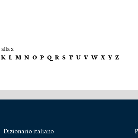
 alla z
K
L
M
N
O
P
Q
R
S
T
U
V
W
X
Y
Z
Dizionario italiano
P