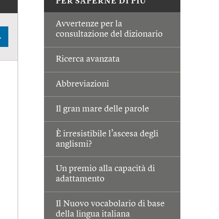
PER SAPERNE DI PIÙ
Avvertenze per la
consultazione del dizionario
A
Ricerca avanzata
Abbreviazioni
Il gran mare delle parole
È irresistibile l’ascesa degli
anglismi?
Un premio alla capacità di
adattamento
Il Nuovo vocabolario di base
della lingua italiana