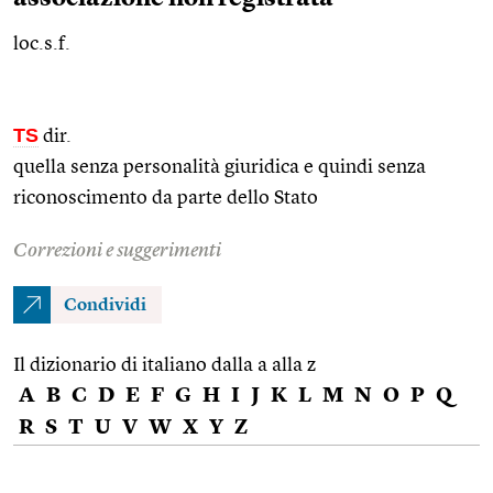
loc.s.f.
TS
dir.
quella senza personalità giuridica e quindi senza
riconoscimento da parte dello Stato
Correzioni e suggerimenti
Condividi
Il dizionario di italiano dalla a alla z
A
B
C
D
E
F
G
H
I
J
K
L
M
N
O
P
Q
R
S
T
U
V
W
X
Y
Z