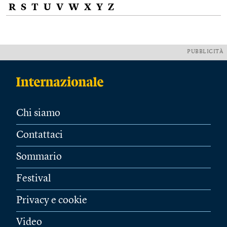
R
S
T
U
V
W
X
Y
Z
PUBBLICITÀ
Chi siamo
Contattaci
Sommario
Festival
Privacy e cookie
Video