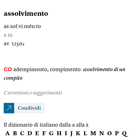
assolvimento
as
|
sol
|
vi
|
mén
|
to
s.m.
av. 1250;
CO
adempimento, compimento:
assolvimento di un
compito
Correzioni e suggerimenti
Condividi
Il dizionario di italiano dalla a alla z
A
B
C
D
E
F
G
H
I
J
K
L
M
N
O
P
Q