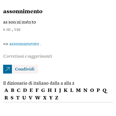
assonnimento
as
|
son
|
ni
|
mén
|
to
s.m., var.
=>
assonnamento
.
Correzioni e suggerimenti
Condividi
Il dizionario di italiano dalla a alla z
A
B
C
D
E
F
G
H
I
J
K
L
M
N
O
P
Q
R
S
T
U
V
W
X
Y
Z