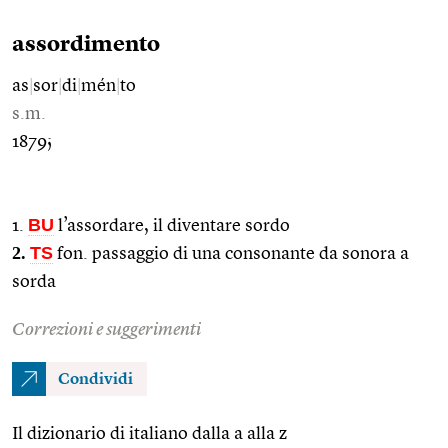
assordimento
as
|
sor
|
di
|
mén
|
to
s.m.
1879;
BU
1.
l’assordare, il diventare sordo
2.
TS
fon. passaggio di una consonante da sonora a
sorda
Correzioni e suggerimenti
Condividi
Il dizionario di italiano dalla a alla z