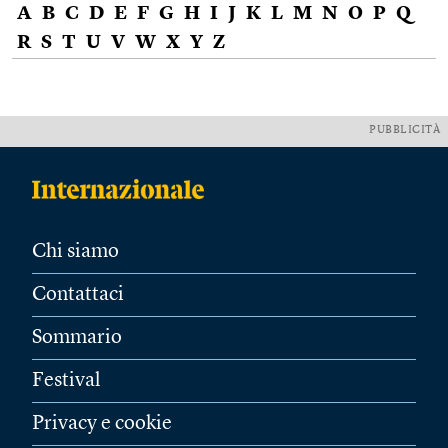
A
B
C
D
E
F
G
H
I
J
K
L
M
N
O
P
Q
R
S
T
U
V
W
X
Y
Z
PUBBLICITÀ
Chi siamo
Contattaci
Sommario
Festival
Privacy e cookie