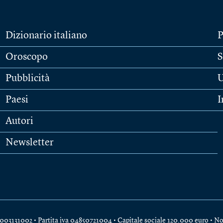
Dizionario italiano
P
Oroscopo
S
Pubblicità
U
Paesi
I
Autori
Newsletter
e 04003131002 • Partita iva 04850721004 • Capitale sociale 120.000 euro •
No