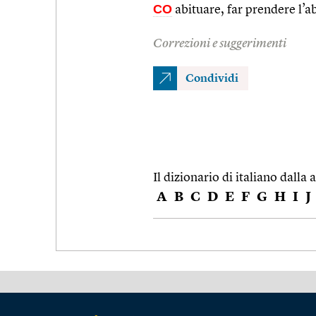
CO
abituare, far prendere l’a
Correzioni e suggerimenti
Condividi
Il dizionario di italiano dalla a
A
B
C
D
E
F
G
H
I
J