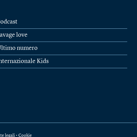
odcast
avage love
ltimo numero
nternazionale Kids
te legali
•
Cookie