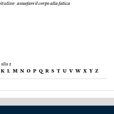
bitudine:
assuefare il corpo alla fatica
 alla z
K
L
M
N
O
P
Q
R
S
T
U
V
W
X
Y
Z