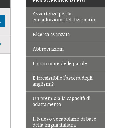
PER SAPERNE DI PIÙ
Avvertenze per la
consultazione del dizionario
A
Ricerca avanzata
Abbreviazioni
Il gran mare delle parole
È irresistibile l’ascesa degli
anglismi?
Un premio alla capacità di
adattamento
Il Nuovo vocabolario di base
della lingua italiana