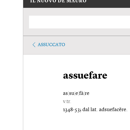
IL NUOVO DE MAURO
ASSUCCATO
assuefare
as
|
su
|
e
|
fà
|
re
v.tr.
1348-53; dal lat. adsuefacĕre.