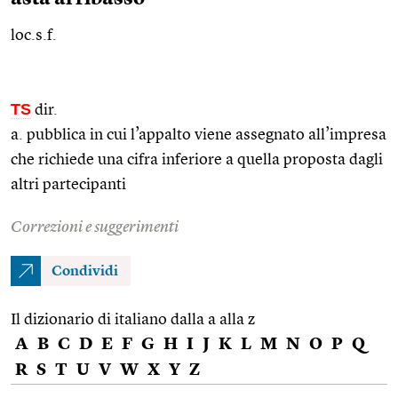
loc.s.f.
TS
dir.
a. pubblica in cui l’appalto viene assegnato all’impresa
che richiede una cifra inferiore a quella proposta dagli
altri partecipanti
Correzioni e suggerimenti
Condividi
Il dizionario di italiano dalla a alla z
A
B
C
D
E
F
G
H
I
J
K
L
M
N
O
P
Q
R
S
T
U
V
W
X
Y
Z