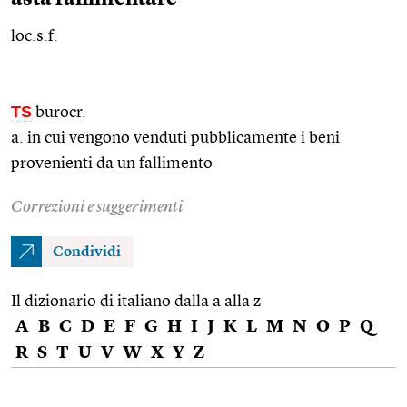
loc.s.f.
TS
burocr.
a. in cui vengono venduti pubblicamente i beni
provenienti da un fallimento
Correzioni e suggerimenti
Condividi
Il dizionario di italiano dalla a alla z
A
B
C
D
E
F
G
H
I
J
K
L
M
N
O
P
Q
R
S
T
U
V
W
X
Y
Z