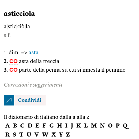
asticciola
a
|
stic
|
ciò
|
la
s.f.
1. dim. =>
asta
2.
CO
asta della freccia
3.
CO
parte della penna su cui si innesta il pennino
Correzioni e suggerimenti
Condividi
Il dizionario di italiano dalla a alla z
A
B
C
D
E
F
G
H
I
J
K
L
M
N
O
P
Q
R
S
T
U
V
W
X
Y
Z