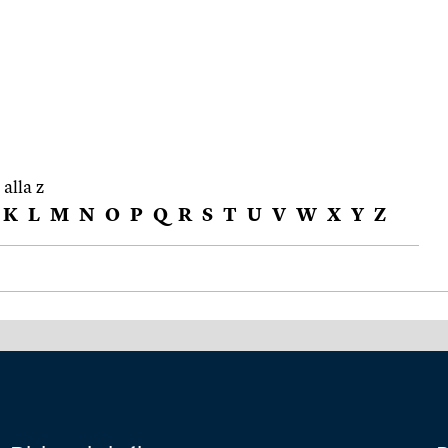
 alla z
K
L
M
N
O
P
Q
R
S
T
U
V
W
X
Y
Z