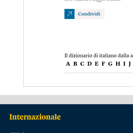
Condividi
Il dizionario di italiano dalla a
A
B
C
D
E
F
G
H
I
J