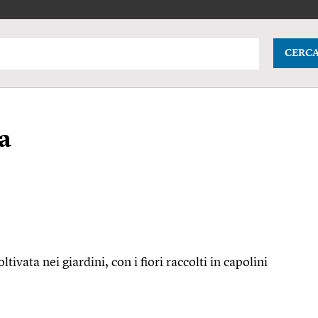
CERC
na
tivata nei giardini, con i fiori raccolti in capolini