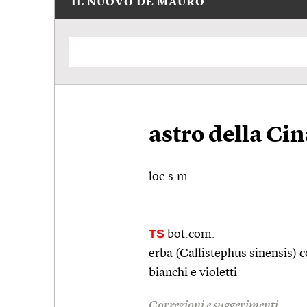
IL NUOVO DE MAURO
astro della Ci
loc.s.m.
TS
bot.com.
erba (Callistephus sinensis) col
bianchi e violetti
Correzioni e suggerimenti