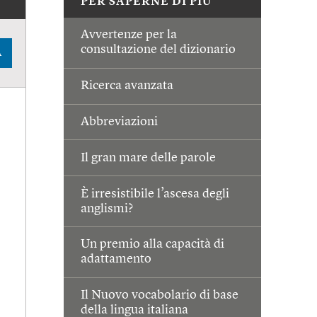
PER SAPERNE DI PIÙ
Avvertenze per la
consultazione del dizionario
A
Ricerca avanzata
Abbreviazioni
Il gran mare delle parole
È irresistibile l’ascesa degli
anglismi?
Un premio alla capacità di
adattamento
Il Nuovo vocabolario di base
della lingua italiana