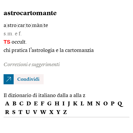
astrocartomante
a
|
stro
|
car
|
to
|
màn
|
te
s.m. e f.
TS
occult.
chi pratica l’astrologia e la cartomanzia
Correzioni e suggerimenti
Condividi
Il dizionario di italiano dalla a alla z
A
B
C
D
E
F
G
H
I
J
K
L
M
N
O
P
Q
R
S
T
U
V
W
X
Y
Z