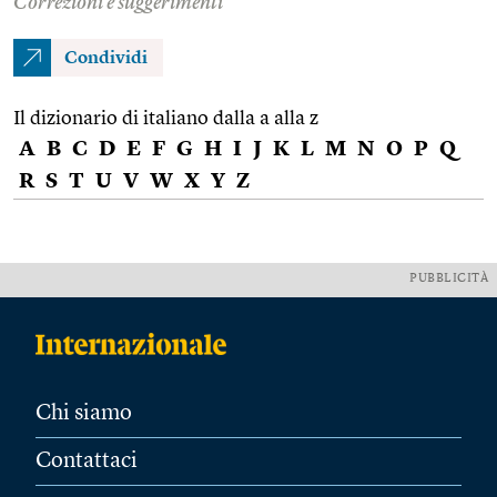
Correzioni e suggerimenti
Condividi
Il dizionario di italiano dalla a alla z
A
B
C
D
E
F
G
H
I
J
K
L
M
N
O
P
Q
R
S
T
U
V
W
X
Y
Z
PUBBLICITÀ
Chi siamo
Contattaci