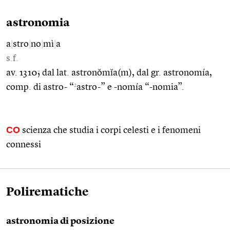
astronomia
a
|
stro
|
no
|
mì
|
a
s.f.
av. 1310; dal lat. astronŏmĭa(m), dal gr. astronomía,
2
comp. di astro- “
astro-” e -nomía “-nomia”.
CO
scienza che studia i corpi celesti e i fenomeni
connessi
Polirematiche
astronomia di posizione