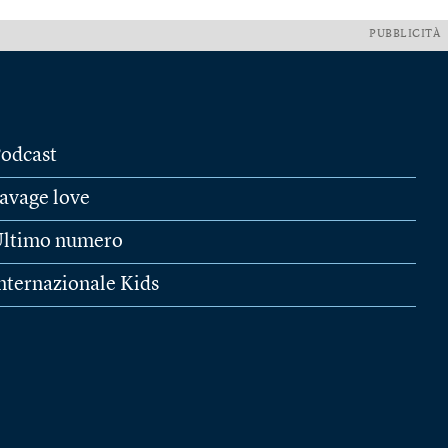
PUBBLICITÀ
odcast
avage love
ltimo numero
nternazionale Kids