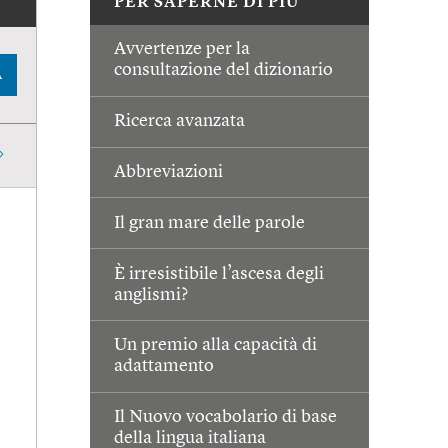
PER SAPERNE DI PIÙ
Avvertenze per la
consultazione del dizionario
A
Ricerca avanzata
Abbreviazioni
Il gran mare delle parole
È irresistibile l’ascesa degli
anglismi?
Un premio alla capacità di
adattamento
Il Nuovo vocabolario di base
della lingua italiana