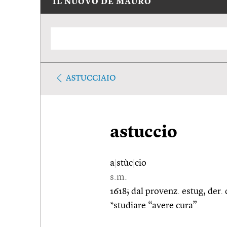
IL NUOVO DE MAURO
ASTUCCIAIO
astuccio
a
|
stùc
|
cio
s.m.
1618; dal provenz. estug, der. 
*studiare “avere cura”.