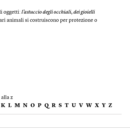
i oggetti:
l’astuccio degli occhiali
,
dei gioielli
ari animali si costruiscono per protezione o
 alla z
K
L
M
N
O
P
Q
R
S
T
U
V
W
X
Y
Z