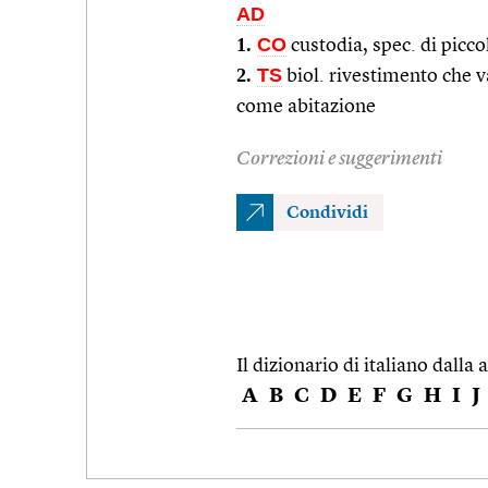
AD
1.
CO
custodia, spec. di piccol
2.
TS
biol. rivestimento che v
come abitazione
Correzioni e suggerimenti
Condividi
Il dizionario di italiano dalla a
A
B
C
D
E
F
G
H
I
J