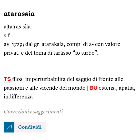
atarassia
a
|
ta
|
ras
|
sì
|
a
s.f.
av. 1729; dal gr. ataraksía, comp. di a- con valore
privat. e del tema di tarássō “io turbo”.
TS
filos. imperturbabilità del saggio di fronte alle
BU
passioni e alle vicende del mondo
|
estens., apatia,
indifferenza
Correzioni e suggerimenti
Condividi