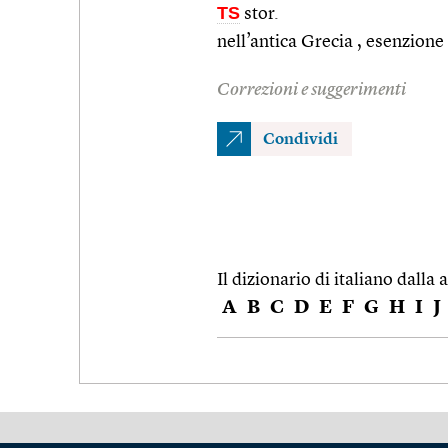
TS
stor.
nell’antica Grecia , esenzione 
Correzioni e suggerimenti
Condividi
Il dizionario di italiano dalla a
A
B
C
D
E
F
G
H
I
J