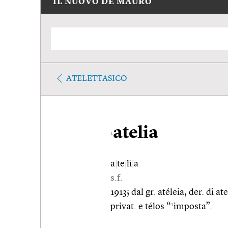
IL NUOVO DE MAURO
ATELETTASICO
atelia
1
a
|
te
|
lì
|
a
s.f.
1913; dal gr. atéleia, der. di 
1
privat. e télos “
imposta”.