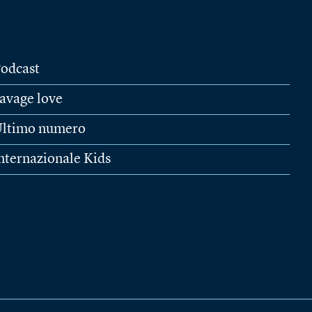
odcast
avage love
ltimo numero
nternazionale Kids