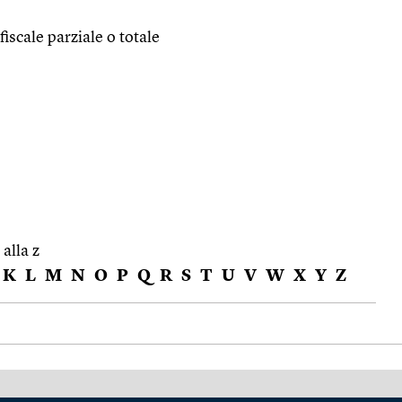
fiscale parziale o totale
 alla z
K
L
M
N
O
P
Q
R
S
T
U
V
W
X
Y
Z