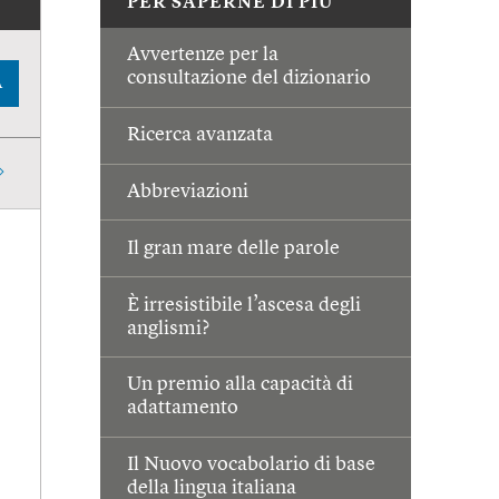
PER SAPERNE DI PIÙ
Avvertenze per la
consultazione del dizionario
A
Ricerca avanzata
Abbreviazioni
Il gran mare delle parole
È irresistibile l’ascesa degli
anglismi?
Un premio alla capacità di
adattamento
Il Nuovo vocabolario di base
della lingua italiana