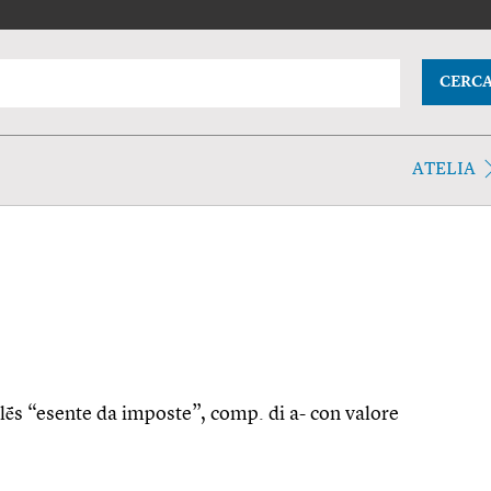
CERC
ATELIA
atelḗs “esente da imposte”, comp. di a- con valore