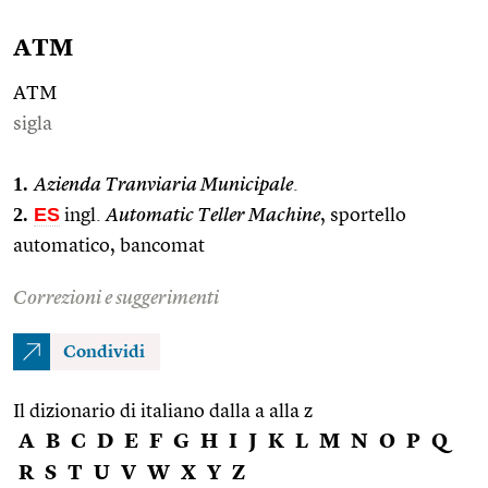
ATM
ATM
sigla
1.
Azienda Tranviaria Municipale
.
2.
ES
ingl.
Automatic Teller Machine
, sportello
automatico, bancomat
Correzioni e suggerimenti
Condividi
Il dizionario di italiano dalla a alla z
A
B
C
D
E
F
G
H
I
J
K
L
M
N
O
P
Q
R
S
T
U
V
W
X
Y
Z