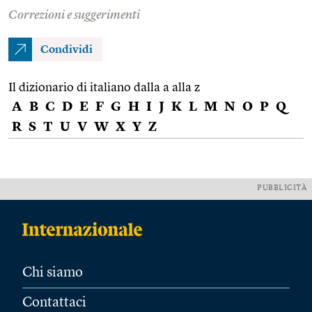
Correzioni e suggerimenti
Condividi
Il dizionario di italiano dalla a alla z
A
B
C
D
E
F
G
H
I
J
K
L
M
N
O
P
Q
R
S
T
U
V
W
X
Y
Z
PUBBLICITÀ
Chi siamo
Contattaci