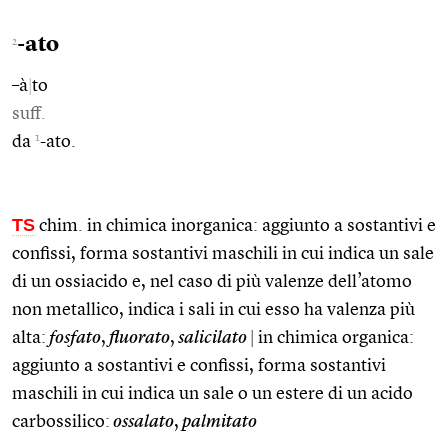
-ato
2
–à
|
to
suff.
1
da
-ato.
TS
chim. in chimica inorganica: aggiunto a sostantivi e
confissi, forma sostantivi maschili in cui indica un sale
di un ossiacido e, nel caso di più valenze dell’atomo
non metallico, indica i sali in cui esso ha valenza più
alta:
fosfato
,
fluorato
,
salicilato
|
in chimica organica:
aggiunto a sostantivi e confissi, forma sostantivi
maschili in cui indica un sale o un estere di un acido
carbossilico:
ossalato
,
palmitato