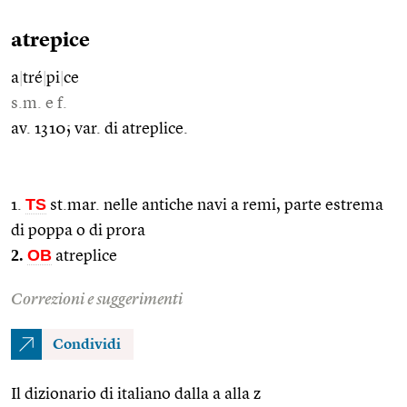
atrepice
a
|
tré
|
pi
|
ce
s.m. e f.
av. 1310; var. di atreplice.
TS
1.
st.mar. nelle antiche navi a remi, parte estrema
di poppa o di prora
2.
OB
atreplice
Correzioni e suggerimenti
Condividi
Il dizionario di italiano dalla a alla z