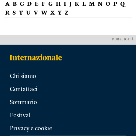
A
B
C
D
E
F
G
H
I
J
K
L
M
N
O
P
Q
R
S
T
U
V
W
X
Y
Z
PUBBLICITÀ
Chi siamo
Contattaci
Sommario
Festival
Privacy e cookie