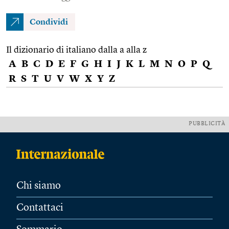
Condividi
Il dizionario di italiano dalla a alla z
A
B
C
D
E
F
G
H
I
J
K
L
M
N
O
P
Q
R
S
T
U
V
W
X
Y
Z
PUBBLICITÀ
Chi siamo
Contattaci