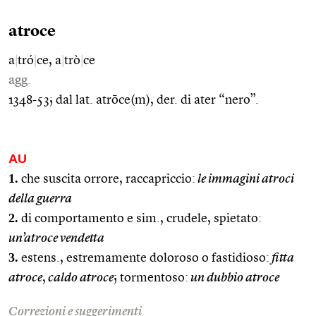
atroce
a
|
tró
|
ce, a
|
trò
|
ce
agg.
1348-53; dal lat. atrōce(m), der. di ater “nero”.
AU
1.
che suscita orrore, raccapriccio:
le immagini atroci
della guerra
2.
di comportamento e sim., crudele, spietato:
un’atroce vendetta
3.
estens., estremamente doloroso o fastidioso:
fitta
atroce
,
caldo atroce
; tormentoso:
un dubbio atroce
Correzioni e suggerimenti