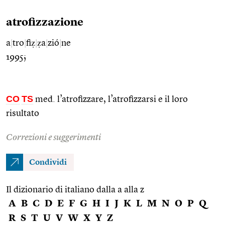
atrofizzazione
a
|
tro
|
fiẓ
|
ẓa
|
zió
|
ne
1995;
CO
TS
med. l’atrofizzare, l’atrofizzarsi e il loro
risultato
Correzioni e suggerimenti
Condividi
Il dizionario di italiano dalla a alla z
A
B
C
D
E
F
G
H
I
J
K
L
M
N
O
P
Q
R
S
T
U
V
W
X
Y
Z