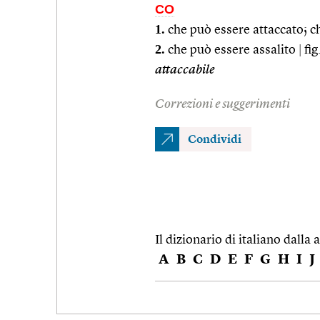
CO
1.
che può essere attaccato; 
2.
che può essere assalito
|
fig
attaccabile
Correzioni e suggerimenti
Condividi
Il dizionario di italiano dalla a
A
B
C
D
E
F
G
H
I
J