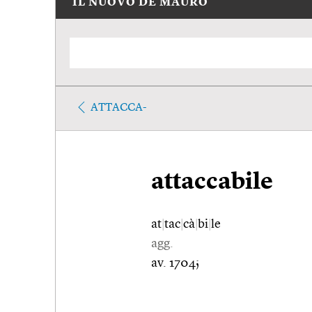
IL NUOVO DE MAURO
ATTACCA-
attaccabile
at
|
tac
|
cà
|
bi
|
le
agg.
av. 1704;