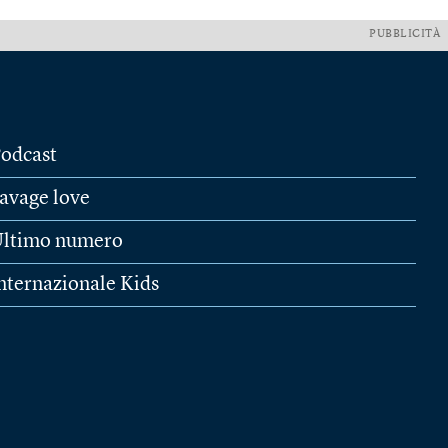
PUBBLICITÀ
odcast
avage love
ltimo numero
nternazionale Kids