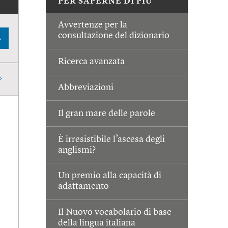
PER SAPERNE DI PIÙ
Avvertenze per la
consultazione del dizionario
A
Ricerca avanzata
Abbreviazioni
Il gran mare delle parole
È irresistibile l’ascesa degli
anglismi?
Un premio alla capacità di
adattamento
Il Nuovo vocabolario di base
della lingua italiana