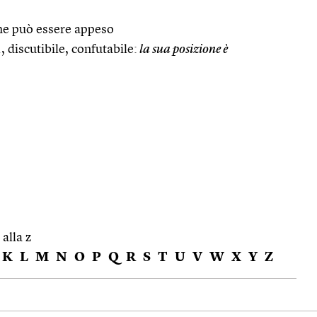
che può essere appeso
., discutibile, confutabile:
la sua posizione è
 alla z
K
L
M
N
O
P
Q
R
S
T
U
V
W
X
Y
Z