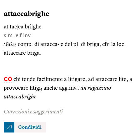
attaccabrighe
at
|
tac
|
ca
|
brì
|
ghe
s.m. e f.inv.
1864; comp. di attacca- e del pl. di briga, cfr. la loc.
attaccare briga.
CO
chi tende facilmente a litigare, ad attaccare lite, a
provocare litigi; anche agg.inv.:
un ragazzino
attaccabrighe
Correzioni e suggerimenti
Condividi