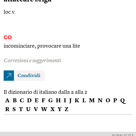
loc.v.
CO
incominciare, provocare una lite
Correzioni e suggerimenti
Condividi
Il dizionario di italiano dalla a alla z
A
B
C
D
E
F
G
H
I
J
K
L
M
N
O
P
Q
R
S
T
U
V
W
X
Y
Z