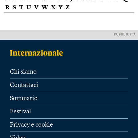
R
S
T
U
V
W
X
Y
Z
PUBBLICITÀ
Chi siamo
Contattaci
Sommario
Festival
Privacy e cookie