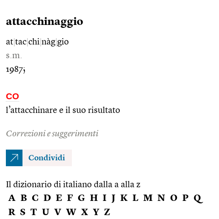
attacchinaggio
at
|
tac
|
chi
|
nàg
|
gio
s.m.
1987;
CO
l’attacchinare e il suo risultato
Correzioni e suggerimenti
Condividi
Il dizionario di italiano dalla a alla z
A
B
C
D
E
F
G
H
I
J
K
L
M
N
O
P
Q
R
S
T
U
V
W
X
Y
Z