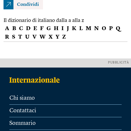
Condividi
Il dizionario di italiano dalla a alla z
A
B
C
D
E
F
G
H
I
J
K
L
M
N
O
P
Q
R
S
T
U
V
W
X
Y
Z
PUBBLICITÀ
Chi siamo
Contattaci
Sommario