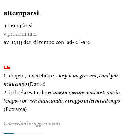
attemparsi
at
|
tem
|
pàr
|
si
v.pronom.intr.
1
1
av. 1313; der. di tempo con
ad- e
-are.
LE
1.
di qcn., invecchiare:
ché più mi graverà, com’ più
m’attempo
(Dante)
2.
indugiare, tardare:
questa speranza mi sostenne in
tempo;
|
or vien mancando, e troppo in lei mi attempo
(Petrarca)
Correzioni e suggerimenti