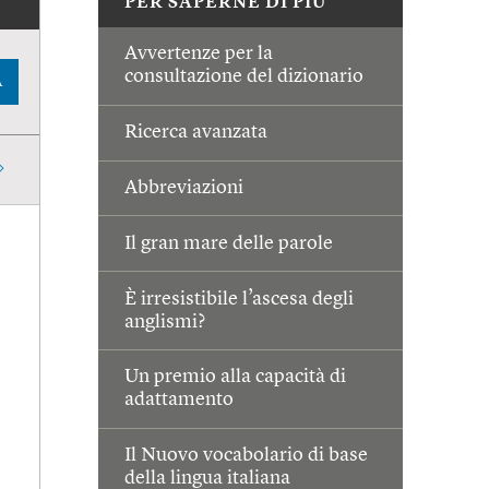
PER SAPERNE DI PIÙ
Avvertenze per la
consultazione del dizionario
A
Ricerca avanzata
Abbreviazioni
Il gran mare delle parole
È irresistibile l’ascesa degli
anglismi?
Un premio alla capacità di
adattamento
Il Nuovo vocabolario di base
della lingua italiana