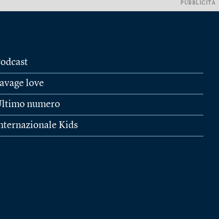
PUBBLICITÀ
odcast
avage love
ltimo numero
nternazionale Kids