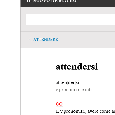
IL NUOVO DE MAURO
ATTENDERE
attendersi
at
|
tèn
|
der
|
si
v.pronom.tr. e intr.
CO
1.
v.pronom.tr., avere come as