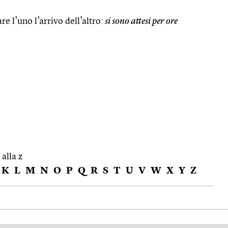
re l’uno l’arrivo dell’altro:
si sono attesi per ore
 alla z
K
L
M
N
O
P
Q
R
S
T
U
V
W
X
Y
Z