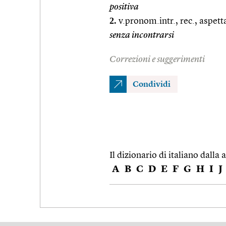
positiva
2.
v.pronom.intr., rec., aspetta
senza incontrarsi
Correzioni e suggerimenti
Condividi
Il dizionario di italiano dalla a
A
B
C
D
E
F
G
H
I
J