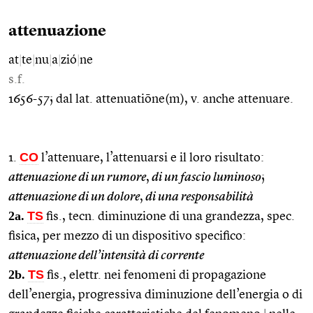
attenuazione
at
|
te
|
nu
|
a
|
zió
|
ne
s.f.
1656-57; dal lat. attenuatiōne(m), v. anche attenuare.
CO
1.
l’attenuare, l’attenuarsi e il loro risultato:
attenuazione di un rumore
,
di un fascio luminoso
;
attenuazione di un dolore
,
di una responsabilità
2a.
TS
fis., tecn. diminuzione di una grandezza, spec.
fisica, per mezzo di un dispositivo specifico:
attenuazione dell’intensità di corrente
2b.
TS
fis., elettr. nei fenomeni di propagazione
dell’energia, progressiva diminuzione dell’energia o di