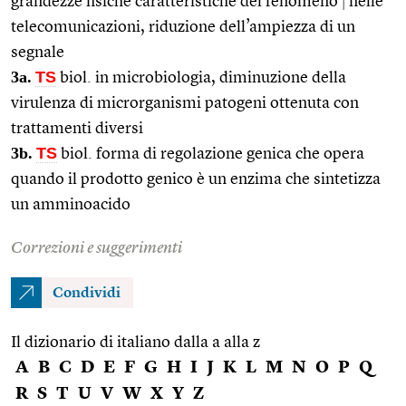
grandezze fisiche caratteristiche del fenomeno
|
nelle
telecomunicazioni, riduzione dell’ampiezza di un
segnale
3a.
TS
biol. in microbiologia, diminuzione della
virulenza di microrganismi patogeni ottenuta con
trattamenti diversi
3b.
TS
biol. forma di regolazione genica che opera
quando il prodotto genico è un enzima che sintetizza
un amminoacido
Correzioni e suggerimenti
Condividi
Il dizionario di italiano dalla a alla z
A
B
C
D
E
F
G
H
I
J
K
L
M
N
O
P
Q
R
S
T
U
V
W
X
Y
Z