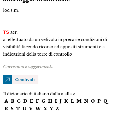
loc.s.m.
TS
aer.
a. effettuato da un velivolo in precarie condizioni di
visibilità facendo ricorso ad appositi strumenti e a
indicazioni della torre di controllo
Correzioni e suggerimenti
Condividi
Il dizionario di italiano dalla a alla z
A
B
C
D
E
F
G
H
I
J
K
L
M
N
O
P
Q
R
S
T
U
V
W
X
Y
Z