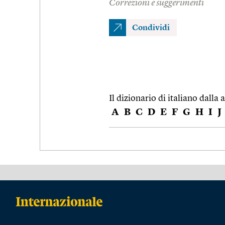
Correzioni e suggerimenti
Condividi
Il dizionario di italiano dalla a
A
B
C
D
E
F
G
H
I
J