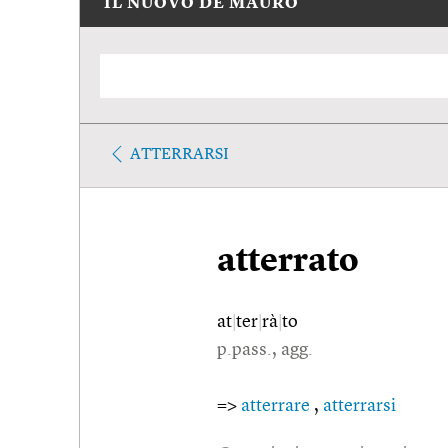
IL NUOVO DE MAURO
ATTERRARSI
atterrato
at
|
ter
|
rà
|
to
p.pass., agg.
=>
atterrare
,
atterrarsi