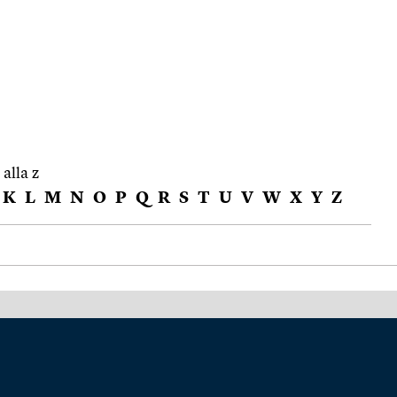
 alla z
K
L
M
N
O
P
Q
R
S
T
U
V
W
X
Y
Z