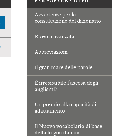
PER SAPERNE DI PIÙ
Avvertenze per la
consultazione del dizionario
A
Ricerca avanzata
Abbreviazioni
Il gran mare delle parole
È irresistibile l’ascesa degli
anglismi?
Un premio alla capacità di
adattamento
Il Nuovo vocabolario di base
della lingua italiana