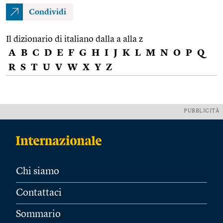
Condividi
Il dizionario di italiano dalla a alla z
A
B
C
D
E
F
G
H
I
J
K
L
M
N
O
P
Q
R
S
T
U
V
W
X
Y
Z
PUBBLICITÀ
Chi siamo
Contattaci
Sommario