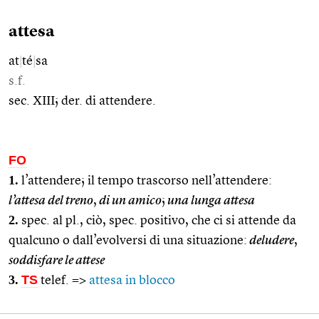
attesa
at
|
té
|
sa
s.f.
sec. XIII; der. di attendere.
FO
1.
l’attendere; il tempo trascorso nell’attendere:
l’attesa del treno
,
di un amico
;
una lunga attesa
2.
spec. al pl., ciò, spec. positivo, che ci si attende da
qualcuno o dall’evolversi di una situazione:
deludere
,
soddisfare le attese
3.
TS
telef. =>
attesa in blocco