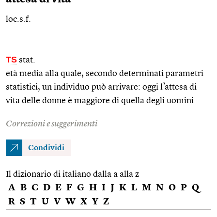
loc.s.f.
TS
stat.
età media alla quale, secondo determinati parametri
statistici, un individuo può arrivare: oggi l’attesa di
vita delle donne è maggiore di quella degli uomini
Correzioni e suggerimenti
Condividi
Il dizionario di italiano dalla a alla z
A
B
C
D
E
F
G
H
I
J
K
L
M
N
O
P
Q
R
S
T
U
V
W
X
Y
Z