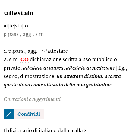
attestato
1
at
|
te
|
stà
|
to
p.pass., agg., s.m.
1
1. p.pass., agg. =>
attestare
2.
CO
s.m.
dichiarazione scritta a uso pubblico o
privato:
attestato di laurea
,
attestato di spedizione
|
fig.,
segno, dimostrazione:
un attestato di stima
,
accetta
questo dono come attestato della mia gratitudine
Correzioni e suggerimenti
Condividi
Il dizionario di italiano dalla a alla z