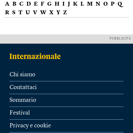
A
B
C
D
E
F
G
H
I
J
K
L
M
N
O
P
Q
R
S
T
U
V
W
X
Y
Z
PUBBLICITÀ
Chi siamo
Contattaci
Sommario
Festival
Privacy e cookie