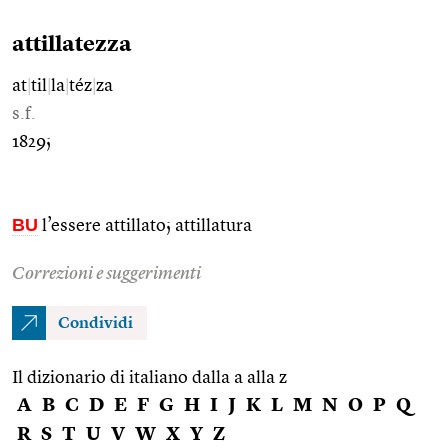
attillatezza
at
|
til
|
la
|
téz
|
za
s.f.
1829;
BU
l’essere attillato; attillatura
Correzioni e suggerimenti
Condividi
Il dizionario di italiano dalla a alla z
A
B
C
D
E
F
G
H
I
J
K
L
M
N
O
P
Q
R
S
T
U
V
W
X
Y
Z