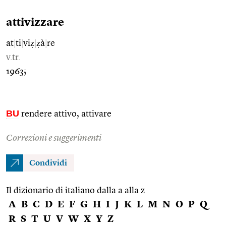
attivizzare
at
|
ti
|
viẓ
|
ẓà
|
re
v.tr.
1963;
BU
rendere attivo, attivare
Correzioni e suggerimenti
Condividi
Il dizionario di italiano dalla a alla z
A
B
C
D
E
F
G
H
I
J
K
L
M
N
O
P
Q
R
S
T
U
V
W
X
Y
Z