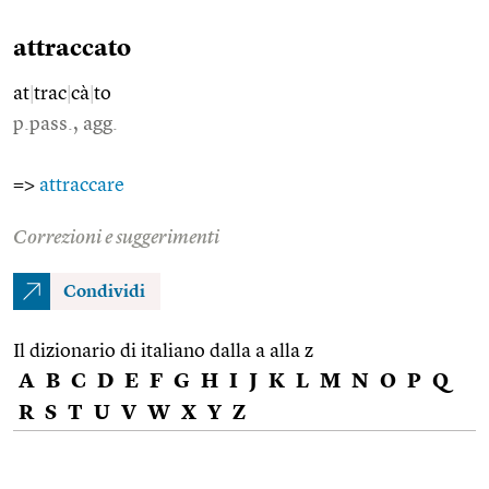
attraccato
at
|
trac
|
cà
|
to
p.pass., agg.
=>
attraccare
Correzioni e suggerimenti
Condividi
Il dizionario di italiano dalla a alla z
A
B
C
D
E
F
G
H
I
J
K
L
M
N
O
P
Q
R
S
T
U
V
W
X
Y
Z