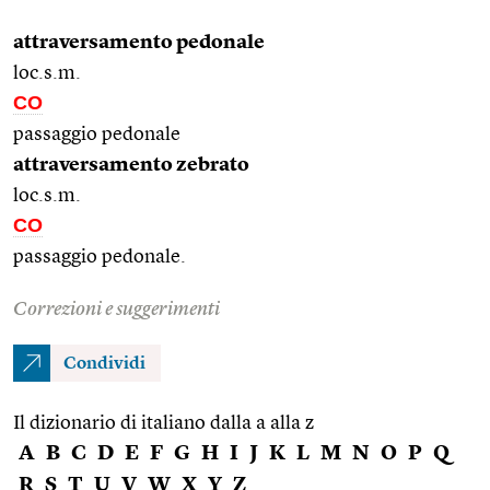
attraversamento pedonale
loc.s.m.
CO
passaggio pedonale
attraversamento zebrato
loc.s.m.
CO
passaggio pedonale.
Correzioni e suggerimenti
Condividi
Il dizionario di italiano dalla a alla z
A
B
C
D
E
F
G
H
I
J
K
L
M
N
O
P
Q
R
S
T
U
V
W
X
Y
Z