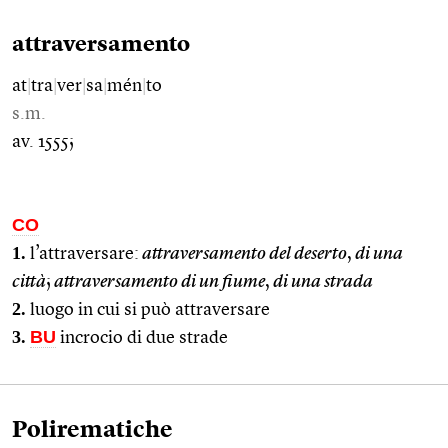
attraversamento
at
|
tra
|
ver
|
sa
|
mén
|
to
s.m.
av. 1555;
CO
1.
l’attraversare:
attraversamento del deserto
,
di una
città
;
attraversamento di un fiume
,
di una strada
2.
luogo in cui si può attraversare
3.
BU
incrocio di due strade
Polirematiche