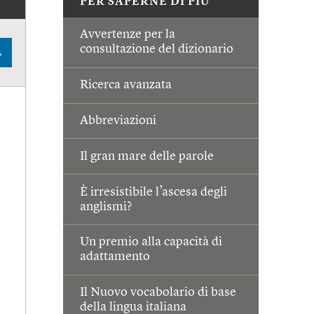
PER SAPERNE DI PIÙ
Avvertenze per la
consultazione del dizionario
A
Ricerca avanzata
Abbreviazioni
Il gran mare delle parole
È irresistibile l’ascesa degli
anglismi?
Un premio alla capacità di
adattamento
Il Nuovo vocabolario di base
della lingua italiana