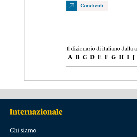
Condividi
Il dizionario di italiano dalla a
A
B
C
D
E
F
G
H
I
J
Chi siamo