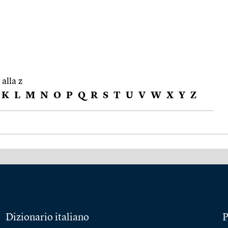
 alla z
K
L
M
N
O
P
Q
R
S
T
U
V
W
X
Y
Z
Dizionario italiano
P