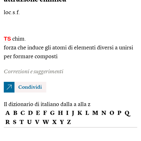
loc.s.f.
TS
chim.
forza che induce gli atomi di elementi diversi a unirsi
per formare composti
Correzioni e suggerimenti
Condividi
Il dizionario di italiano dalla a alla z
A
B
C
D
E
F
G
H
I
J
K
L
M
N
O
P
Q
R
S
T
U
V
W
X
Y
Z