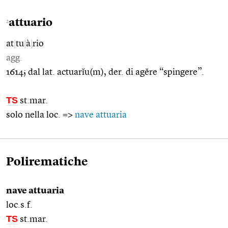
attuario
2
at
|
tu
|
à
|
rio
agg.
1614; dal lat. actuarĭu(m), der. di agĕre “spingere”.
TS
st.mar.
solo nella loc. =>
nave attuaria
Polirematiche
nave attuaria
loc.s.f.
TS
st.mar.