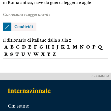
in Roma antica, nave da guerra leggera e agile
Correzioni e suggerimenti
Condividi
Il dizionario di italiano dalla a alla z
A
B
C
D
E
F
G
H
I
J
K
L
M
N
O
P
Q
R
S
T
U
V
W
X
Y
Z
PUBBLICITÀ
Chi siamo