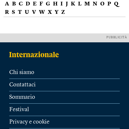
A
B
C
D
E
F
G
H
I
J
K
L
M
N
O
P
Q
R
S
T
U
V
W
X
Y
Z
PUBBLICITÀ
Chi siamo
Contattaci
Sommario
Festival
Privacy e cookie