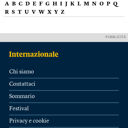
A
B
C
D
E
F
G
H
I
J
K
L
M
N
O
P
Q
R
S
T
U
V
W
X
Y
Z
PUBBLICITÀ
Chi siamo
Contattaci
Sommario
Festival
Privacy e cookie