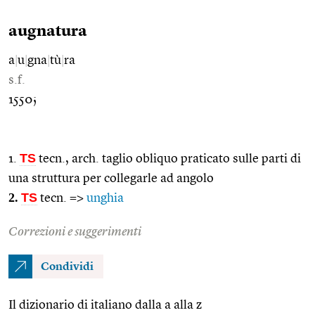
augnatura
a
|
u
|
gna
|
tù
|
ra
s.f.
1550;
TS
1.
tecn., arch. taglio obliquo praticato sulle parti di
una struttura per collegarle ad angolo
2.
TS
tecn. =>
unghia
Correzioni e suggerimenti
Condividi
Il dizionario di italiano dalla a alla z