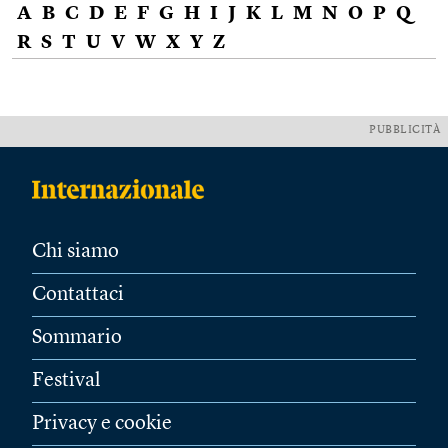
A
B
C
D
E
F
G
H
I
J
K
L
M
N
O
P
Q
R
S
T
U
V
W
X
Y
Z
PUBBLICITÀ
Chi siamo
Contattaci
Sommario
Festival
Privacy e cookie