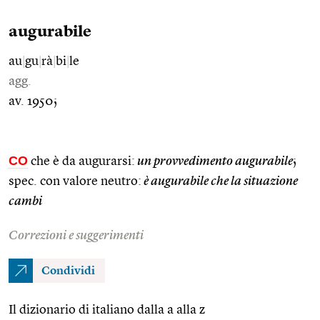
augurabile
au
|
gu
|
rà
|
bi
|
le
agg.
av. 1950;
CO
che è da augurarsi:
un provvedimento augurabile
;
spec. con valore neutro:
è augurabile che la situazione
cambi
Correzioni e suggerimenti
Condividi
Il dizionario di italiano dalla a alla z