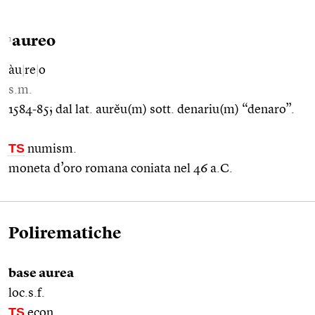
aureo
1
àu
|
re
|
o
s.m.
1584-85; dal lat. aurĕu(m) sott. denariu(m) “denaro”.
TS
numism.
moneta d’oro romana coniata nel 46 a.C.
Polirematiche
base aurea
loc.s.f.
TS
econ.