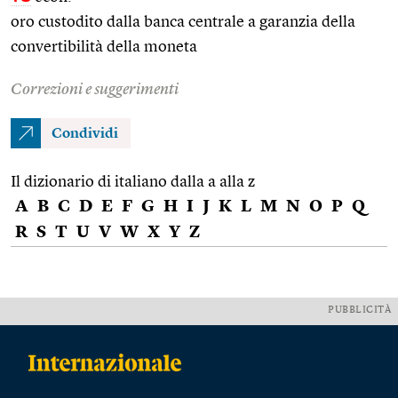
oro custodito dalla banca centrale a garanzia della
convertibilità della moneta
Correzioni e suggerimenti
Condividi
Il dizionario di italiano dalla a alla z
A
B
C
D
E
F
G
H
I
J
K
L
M
N
O
P
Q
R
S
T
U
V
W
X
Y
Z
PUBBLICITÀ