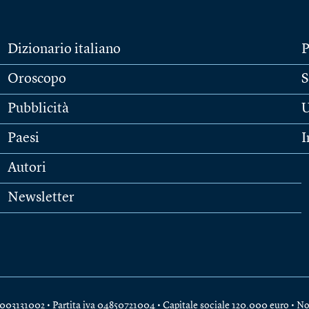
Dizionario italiano
P
Oroscopo
S
Pubblicità
U
Paesi
I
Autori
Newsletter
e 04003131002 • Partita iva 04850721004 • Capitale sociale 120.000 euro •
No