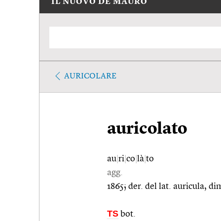
IL NUOVO DE MAURO
AURICOLARE
auricolato
au
|
ri
|
co
|
là
|
to
agg.
1865; der. del lat. auricula, d
TS
bot.