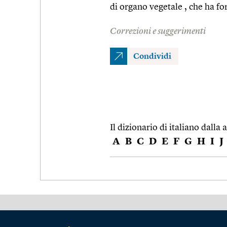
di organo vegetale , che ha f
Correzioni e suggerimenti
Condividi
Il dizionario di italiano dalla a
A
B
C
D
E
F
G
H
I
J