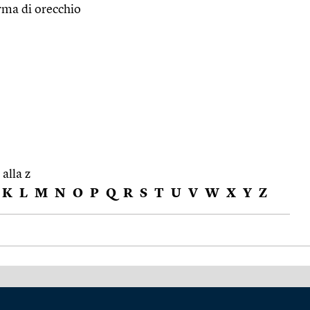
orma di orecchio
 alla z
K
L
M
N
O
P
Q
R
S
T
U
V
W
X
Y
Z