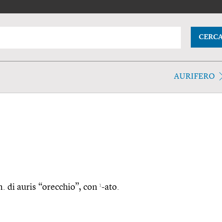
CERC
AURIFERO
1
im. di auris “orecchio”, con
-ato.