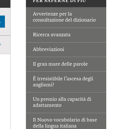
PER SAPERNE DI PIÙ
Avvertenze per la
consultazione del dizionario
A
Ricerca avanzata
Abbreviazioni
Il gran mare delle parole
È irresistibile l’ascesa degli
anglismi?
Un premio alla capacità di
adattamento
Il Nuovo vocabolario di base
della lingua italiana