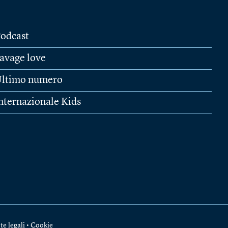
odcast
avage love
ltimo numero
nternazionale Kids
te legali
•
Cookie