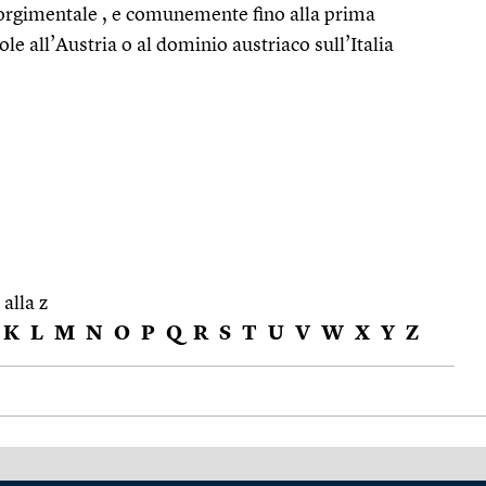
risorgimentale , e comunemente fino alla prima
le all’Austria o al dominio austriaco sull’Italia
 alla z
K
L
M
N
O
P
Q
R
S
T
U
V
W
X
Y
Z