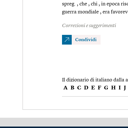
spreg. , che , chi , in epoca 
guerra mondiale , era favorevo
Correzioni e suggerimenti
Condividi
Il dizionario di italiano dalla a
A
B
C
D
E
F
G
H
I
J