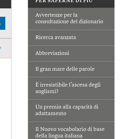
PER SAPERNE DI PIÙ
Avvertenze per la
consultazione del dizionario
A
Ricerca avanzata
Abbreviazioni
Il gran mare delle parole
È irresistibile l’ascesa degli
anglismi?
Un premio alla capacità di
adattamento
Il Nuovo vocabolario di base
della lingua italiana