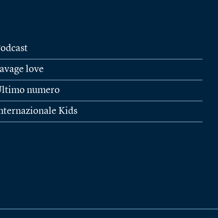
odcast
avage love
ltimo numero
nternazionale Kids