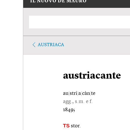
IL NUOVO DE MAURO
AUSTRIACA
austriacante
au
|
stri
|
a
|
càn
|
te
agg., s.m. e f.
1849;
TS
stor.