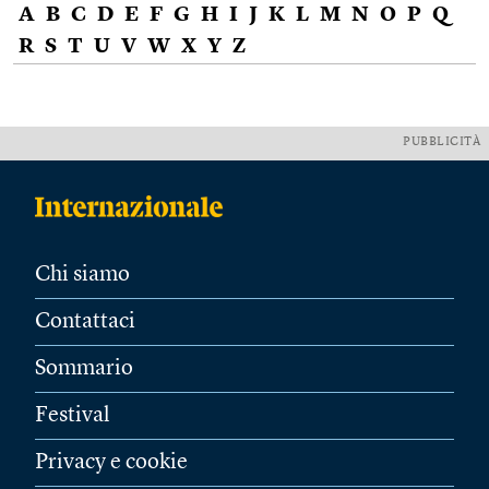
A
B
C
D
E
F
G
H
I
J
K
L
M
N
O
P
Q
R
S
T
U
V
W
X
Y
Z
PUBBLICITÀ
Chi siamo
Contattaci
Sommario
Festival
Privacy e cookie