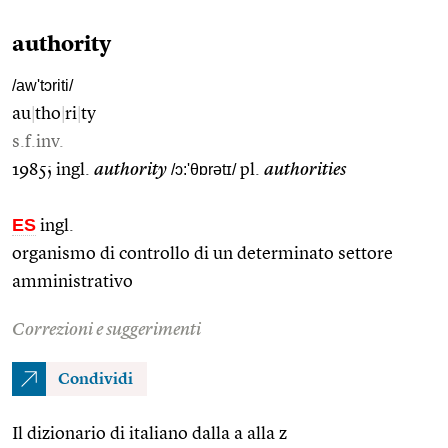
authority
/aw'tɔriti/
au
|
tho
|
ri
|
ty
s.f.inv.
1985; ingl.
authority
/ɔ:'θɒrətɪ/
pl.
authorities
ES
ingl.
organismo di controllo di un determinato settore
amministrativo
Correzioni e suggerimenti
Condividi
Il dizionario di italiano dalla a alla z