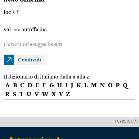
loc.s.f.
var. =>
autofficina
Correzioni e suggerimenti
Condividi
Il dizionario di italiano dalla a alla z
A
B
C
D
E
F
G
H
I
J
K
L
M
N
O
P
Q
R
S
T
U
V
W
X
Y
Z
PUBBLICITÀ